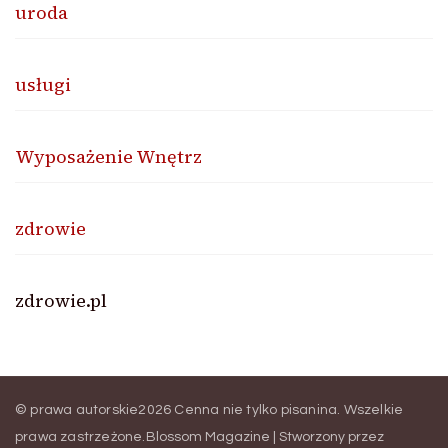
uroda
usługi
Wyposażenie Wnętrz
zdrowie
zdrowie.pl
© prawa autorskie2026
Cenna nie tylko pisanina
. Wszelkie
prawa zastrzeżone.
Blossom Magazine | Stworzony przez