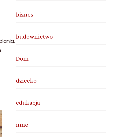
biznes
budownictwo
lania.
a
Dom
dziecko
edukacja
inne