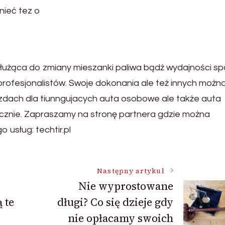
nieć tez o
użąca do zmiany mieszanki paliwa bądź wydajności spa
 profesjonalistów. Swoje dokonania ale też innych możn
zdach dla tiunngujacych auta osobowe ale także auta
icznie. Zapraszamy na stronę partnera gdzie można
 usług: techtir.pl
Następny artykuł
Nie wyprostowane
 te
długi? Co się dzieje gdy
nie opłacamy swoich