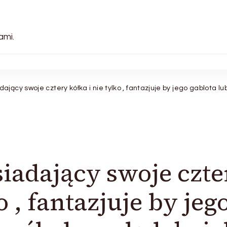
ami.
ający swoje cztery kółka i nie tylko , fantazjuje by jego gablota lu
siadający swoje czte
o , fantazjuje by jeg