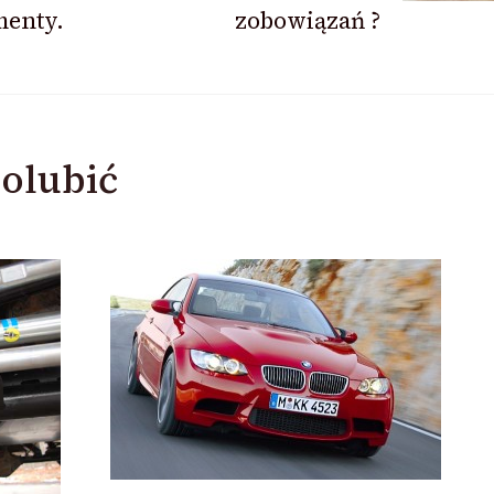
enty.
zobowiązań ?
olubić