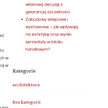
właściwą decyzję z
gwarancją szczelności
Zabudowy sklepowe i
wystawowe – jak wpływają
na estetykę oraz wyniki
ieć
sprzedaży w lokalu
handlowym?
to
ych w
cji w
Kategorie
architektura
Bez kategorii
e ma