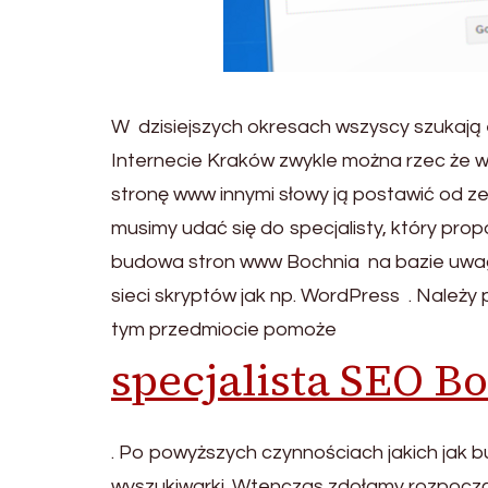
W dzisiejszych okresach wszyscy szukają 
Internecie Kraków zwykle można rzec że 
stronę www innymi słowy ją postawić od z
musimy udać się do specjalisty, który pr
budowa stron www Bochnia na bazie uwag k
sieci skryptów jak np. WordPress . Należy
tym przedmiocie pomoże
specjalista SEO B
. Po powyższych czynnościach jakich jak
wyszukiwarki. Wtenczas zdołamy rozpoczą