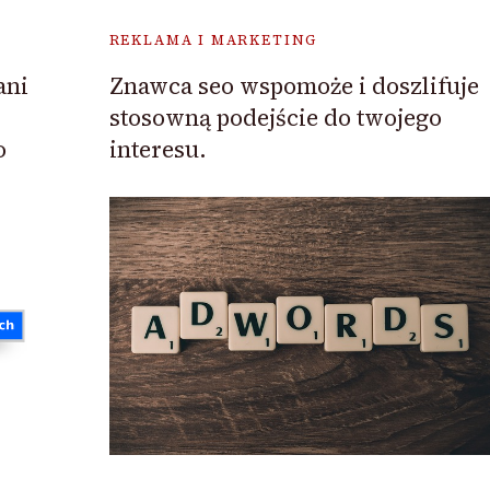
REKLAMA I MARKETING
Znawca seo wspomoże i doszlifuje
ani
stosowną podejście do twojego
interesu.
o