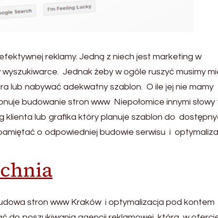
efektywnej reklamy. Jedną z niech jest marketing w
w wyszukiwarce. Jednak żeby w ogóle ruszyć musimy m
era lub nabywać adekwatny szablon. O ile jej nie mamy
oponuje budowanie stron www Niepołomice innymi słowy 
lienta lub grafika który planuje szablon do dostępn
 pamiętać o odpowiedniej budowie serwisu i optymaliza
ochnia
 budowa stron www Kraków i optymalizacja pod kontem
ć do poszukiwania agencji reklamowej, która w oferci