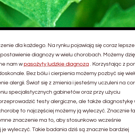
enie dla każdego. Na rynku pojawiają się coraz lepsze
ć postawienie diagnozy w wielu chorobach. Możemy dzię
one nam w
pasożyty ludzkie diagnoza
. Korzystając z p
doskonale. Bez bólu i cierpienia możemy pozbyć się wiel
ie alergii. Świat się z zmienia i jesteśmy uczuleni na co
eniu specjalistycznych gabinetów oraz przy użyciu
zeprowadzić testy alergiczne, ale także diagnostykę 
chorobę to najczęściej możemy ją wyleczyć. Znacznie ła
Ogromne znaczenie ma to, aby stosunkowo wcześnie
je wyleczyć. Takie badania dziś są znacznie bardziej