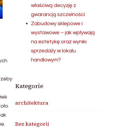
właściwą decyzję z
gwarancją szczelności
Zabudowy sklepowe i
wystawowe – jak wpływają
na estetykę oraz wyniki
sprzedaży w lokalu
handlowym?
ych
trzeby
Kategorie
iek
architektura
koło
nak
Bez kategorii
we.