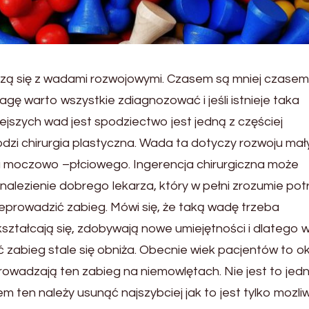
odzą się z wadami rozwojowymi. Czasem są mniej czasem
gę warto wszystkie zdiagnozować i jeśli istnieje taka
ejszych wad jest spodziectwo jest jedną z częściej
zi chirurgia plastyczna. Wada ta dotyczy rozwoju mał
 moczowo –płciowego. Ingerencja chirurgiczna może
znalezienie dobrego lekarza, który w pełni zrozumie po
rzeprowadzić zabieg. Mówi się, że taką wadę trzeba
ształcają się, zdobywają nowe umiejętności i dlatego w
zabieg stale się obniża. Obecnie wiek pacjentów to o
prowadzają ten zabieg na niemowlętach. Nie jest to jed
m ten należy usunąć najszybciej jak to jest tylko mozli